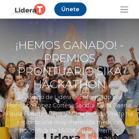
Únete
¡HEMOS GANADO! -
PREMIOS
PRONTUARIO SIKA
HACKATHON
El equipo de LideraT conformado por
Francisco López Cortés , Sandra Delfa Baena,
Paula Fuentes Peris y Maria Boluda Prieto ha
recibido una muy merecida mención
honorífica de 1.600€ en los Premios
Prontuatario Sika Hackathon 2022.