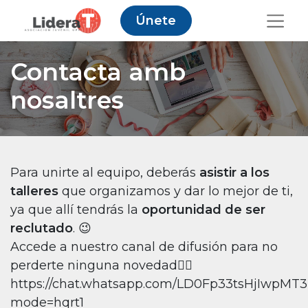
Únete
Contacta amb
nosaltres
Para unirte al equipo, deberás
asistir a los
talleres
que organizamos y dar lo mejor de ti,
ya que allí tendrás la
oportunidad de ser
reclutado
. 😉
Accede a nuestro canal de difusión para no
perderte ninguna novedad👇🏽
https://chat.whatsapp.com/LD0Fp33tsHjIwpMT
mode=hqrt1