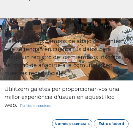
Rellenando los campos de abajo consientes
que se tengan en cuenta tus datos para
seguir un registro de los miembros inscritos,
así como de añadirte a la comunidad en
nuestras redes sociales.
Nombre
Utilitzem galetes per proporcionar-vos una
*
millor experiència d'usuari en aquest lloc
web.
Política de cookies
Correo Electrónico
*
Només essencials
Estic d'acord