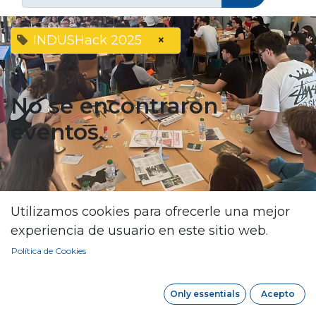
INDUSHack 2025
×
No se encontraron
eventos.
Utilizamos cookies para ofrecerle una mejor
Contáctanos en cualquier
experiencia de usuario en este sitio web.
momento
Política de Cookies
lideratupv@gma​il.com
Only essentials
Acepto