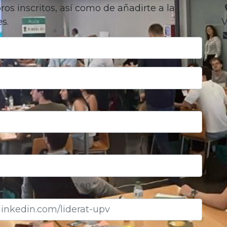
os inscritos, así como de añadirte a la
s.
V
r/Doctorado en *