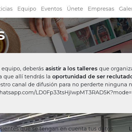
icias
Equipo
Eventos
Únete
Empresas
Gale
s
l equipo, deberás
asistir a los talleres
que organiza
a que allí tendrás la
oportunidad de ser reclutad
tro canal de difusión para no perderte ninguna n
t.whatsapp.com/LD0Fp33tsHjIwpMT3RAD5K?mode=
sientes que se tengan en cuenta tus datos
L