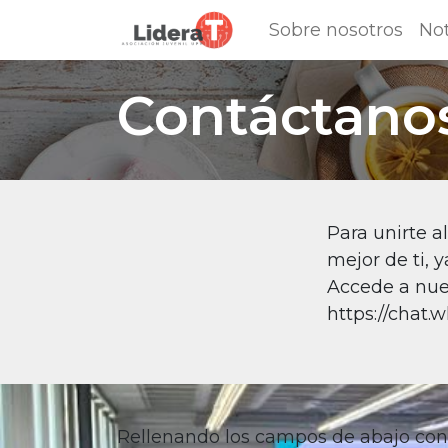
Sobre nosotros
Not
Contáctano
Para unirte a
mejor de ti, y
Accede a nues
https://cha
Rellenando los campos de abajo con