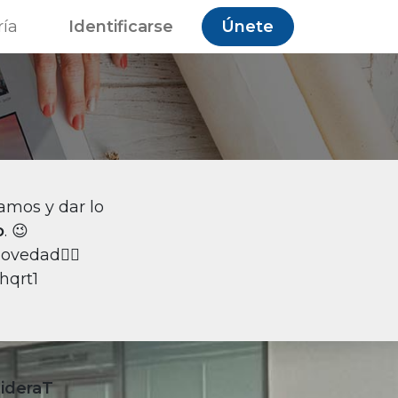
ría
Identificarse
Únete
mos y dar lo
o
. 😉
ovedad👇🏽
hqrt1
ideraT