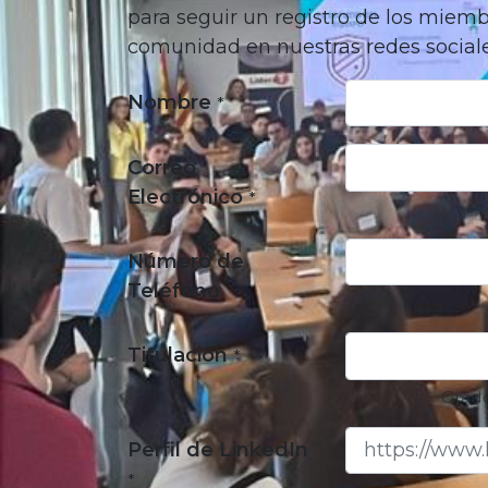
para seguir un registro de los miembr
comunidad en nuestras redes sociale
Nombre
*
Correo
Electrónico
*
Número de
Teléfono
Titulación
*
Grado/Máste
Perfil de LinkedIn
*